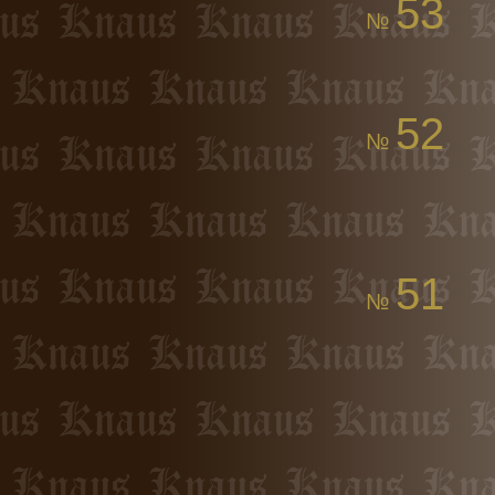
53
№
52
№
51
№