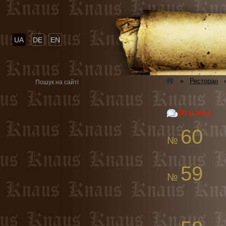
UA
DE
EN
»
Ресторан
Отзывы:
60
№
59
№