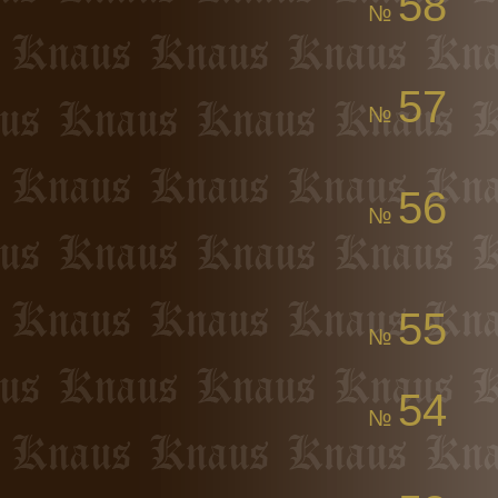
58
№
57
№
56
№
55
№
54
№