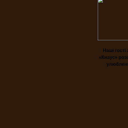
Наші гості
«Кнаус» роз
улюблени