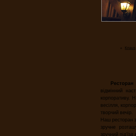
Knaus
Ресторан "
відмінний нас
корпоративу. 
весілля, корпо
творчий вечір.
Наш ресторан за
зручне розташ
зручний під'їзд